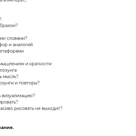
ть интерес?
!
бразом?
ми словами?
ор и аналогий
етафорами
ышлениях и краткости
лозунга
 мысль?
зунги и повторы?
 визуализацию?
ировать?
асиво рисовать не выходит?
вание.