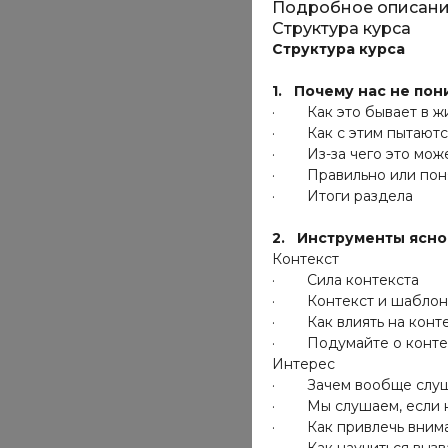
Подробное описан
Структура курса
Структура курса
1. Почему нас не пон
· Как это бывает в ж
· Как с этим пытаютс
· Из-за чего это може
· Правильно или пон
· Итоги раздела
2. Инструменты ясно
Контекст
· Сила контекста
· Контекст и шабло
· Как влиять на конт
· Подумайте о конте
Интерес
· Зачем вообще слуш
· Мы слушаем, если н
· Как привлечь вним