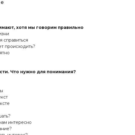
ие
имают, хотя мы говорим правильно
изни
я справиться
т происходить?
ятно
сти. Что нужно для понимания?
ны
екст
ксте
ать?
ам интересно
ание?