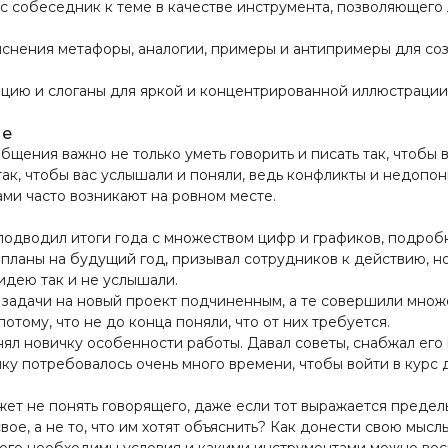
 собеседник к теме в качестве инструмента, позволяющего 
яснения метафоры, аналогии, примеры и антипримеры для со
цию и слоганы для яркой и концентрированной иллюстрации
ие
бщения важно не только уметь говорить и писать так, чтобы в
ак, чтобы вас услышали и поняли, ведь конфликты и недопон
ми часто возникают на ровном месте.
подводил итоги года с множеством цифр и графиков, подро
планы на будущий год, призывал сотрудников к действию, но
идею так и не услышали.
 задачи на новый проект подчиненным, а те совершили множ
отому, что не до конца поняли, что от них требуется.
нял новичку особенности работы. Давал советы, снабжал ег
ку потребовалось очень много времени, чтобы войти в курс 
ет не понять говорящего, даже если тот выражается предел
вое, а не то, что им хотят объяснить? Как донести свою мысл