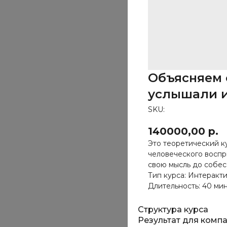
Объясняем с
услышали и
SKU:
140000,00
р.
Это теоретический к
человеческого воспр
свою мысль до собес
Тип курса: Интеракт
Длительность: 40 ми
Структура курса
Результат для комп