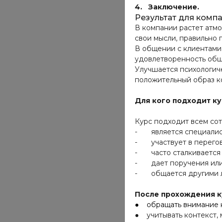
4. Заключение.
Результат для комп
В компании растет атмо
свои мысли, правильно 
В общении с клиентами
удовлетворенность об
Улучшается психологиче
положительный образ к
Для кого подходит к
Курс подходит всем сот
- является специалист
- участвует в перегово
- часто сталкивается с
- дает поручения или 
- общается другими л
После прохождения к
● обращать внимание н
● учитывать контекст