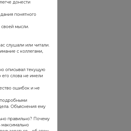
легче донести
здания понятного
 своей мысли.
ас слушали или читали.
имание с коллегами,
бно описывал текущую
 его слова не имели
ество ошибок и не
о подробными
дела. Объяснения ему
ьно правильно? Почему
ь максимально