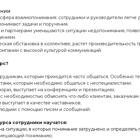
ании
сфера взаимопонимания: сотрудники и руководители легче д
понимают задачи и поручения.
 и партнерами уменьшаются ситуации недопонимания, появл
щением.
ская обстановка в коллективе, растет производительность 
омпании с высокой культурой коммуникаций.
урс?
рудникам, которым приходится часто общаться. Особенно тем
ами, которым необходимо общаться с неспециалистами;
рах, выступает на конференциях и презентациях;
 необходимостью объяснять что-либо клиентам, заказчикам 
выступает в качестве наставников;
юдьми с помощью писем и сообщений.
урса сотрудники научатся:
а ситуации, в которых понимание затруднено и определять 
, мешающий пониманию;