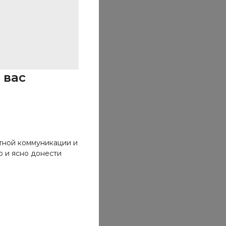
 вас
тной коммуникации и
о и ясно донести