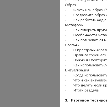
· Как научиться вызва
Образ
· Факты или образы?
· Создавайте образы
· Как работать над о
Метафоры
· Как говорить други
· Особенности метаф
· Как пользоваться м
Слоганы
· О пространных разм
· Правила хорошего 
· Нужно ли повторять
· Как использовать ло
Визуализация
· Когда использовать
· Что и как визуализ
· Что делать, если кр
· Итоги раздела.
3. Итоговое тестиро