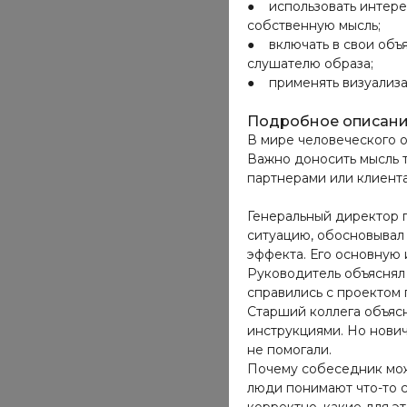
● использовать интерес
собственную мысль;
● включать в свои объ
слушателю образа;
● применять визуализа
Подробное описан
В мире человеческого о
Важно доносить мысль т
партнерами или клиента
Генеральный директор 
ситуацию, обосновывал 
эффекта. Его основную 
Руководитель объяснял
справились с проектом п
Старший коллега объяс
инструкциями. Но нович
не помогали.
Почему собеседник мож
люди понимают что-то с