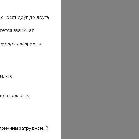
оносят друг до друга
яется взаимная
труда, формируется
, кто:
или коллегам;
причины затруднений;