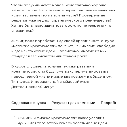
Чтобы получить нечто новое, недостаточно хорошо
забыть старое. Бесконечное переосмысление знакомых
истин заставляет топтаться на месте? Проверенные
решения уже не дают стратегического преимущества?
Хотите быть настоящим новатором, но не уверены, что
справитесь?
Значит, пора поработать над своей креативностью. Курс
«Развитие креативности» покажет, как мыслить свободно
и где искать новые идеи — возможно, многие из них
станут для вас инсайтом или точкой роста.
В курсе слушатели получат техники развития
креативности, они будут уметь экспериментировать в
повседневной жизни и замечать новизну в обыденном.
Тип курса: Интерактивный слайдовый курс
Длительность: 40 минут
Содержание курса
Результат для компании
Подробное о
О химии и физике креативности: какие условия
нужны для того, чтобы генерировать новые идеи