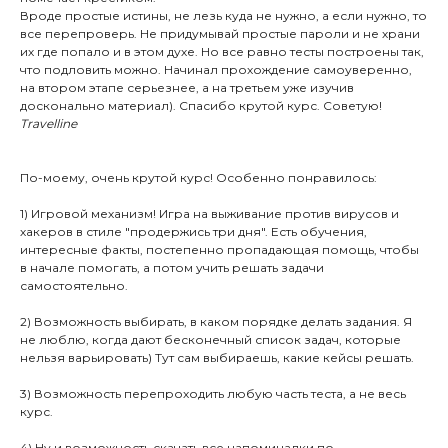
Вроде простые истины, не лезь куда не нужно, а если нужно, то
все перепроверь. Не придумывай простые пароли и не храни
их где попало и в этом духе. Но все равно тесты построены так,
что подловить можно. Начинал прохождение самоуверенно,
на втором этапе серьезнее, а на третьем уже изучив
досконально материал). Спасибо крутой курс. Советую!
Travelline
По-моему, очень крутой курс! Особенно понравилось:
1) Игровой механизм! Игра на выживание против вирусов и
хакеров в стиле "продержись три дня". Есть обучения,
интересные факты, постепенно пропадающая помощь, чтобы
в начале помогать, а потом учить решать задачи
самостоятельно.
2) Возможность выбирать, в каком порядке делать задания. Я
не люблю, когда дают бесконечный список задач, которые
нельзя варьировать) Тут сам выбираешь, какие кейсы решать.
3) Возможность перепроходить любую часть теста, а не весь
курс.
4) Ну и возможность скачать все напоминалки по