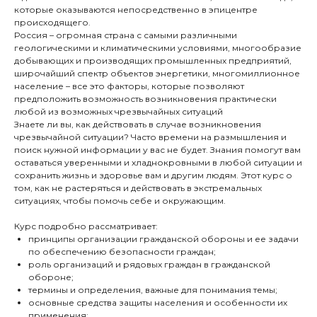
которые оказываются непосредственно в эпицентре
происходящего.
Россия – огромная страна с самыми различными
геологическими и климатическими условиями, многообразие
добывающих и производящих промышленных предприятий,
широчайший спектр объектов энергетики, многомиллионное
население – все это факторы, которые позволяют
предположить возможность возникновения практически
любой из возможных чрезвычайных ситуаций
Знаете ли вы, как действовать в случае возникновения
чрезвычайной ситуации? Часто времени на размышления и
поиск нужной информации у вас не будет. Знания помогут вам
оставаться уверенными и хладнокровными в любой ситуации и
сохранить жизнь и здоровье вам и другим людям. Этот курс о
том, как не растеряться и действовать в экстремальных
ситуациях, чтобы помочь себе и окружающим.
Курс подробно рассматривает:
принципы организации гражданской обороны и ее задачи
по обеспечению безопасности граждан;
роль организаций и рядовых граждан в гражданской
обороне;
термины и определения, важные для понимания темы;
основные средства защиты населения и особенности их
применения;