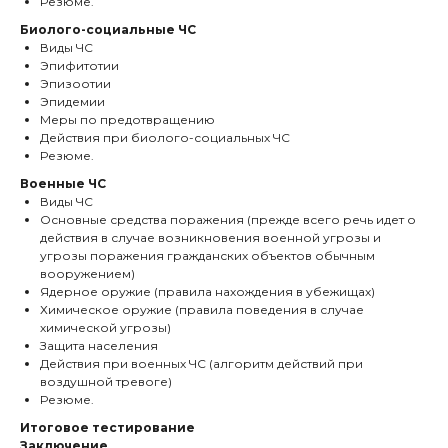
Резюме.
Биолого-социальные ЧС
Виды ЧС
Эпифитотии
Эпизоотии
Эпидемии
Меры по предотвращению
Действия при биолого-социальных ЧС
Резюме.
Военные ЧС
Виды ЧС
Основные средства поражения (прежде всего речь идет о
действия в случае возникновения военной угрозы и
угрозы поражения гражданских объектов обычным
вооружением)
Ядерное оружие (правила нахождения в убежищах)
Химическое оружие (правила поведения в случае
химической угрозы)
Защита населения
Действия при военных ЧС (алгоритм действий при
воздушной тревоге)
Резюме.
Итоговое тестирование
Заключение