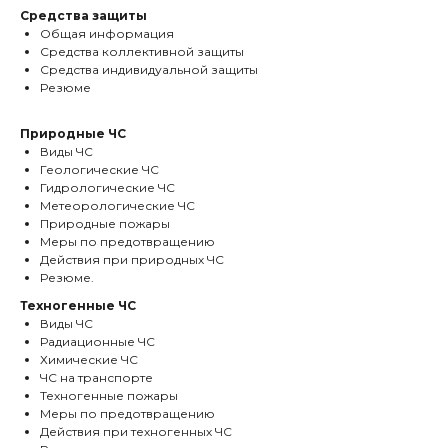
Средства защиты
Общая информация
Средства коллективной защиты
Средства индивидуальной защиты
Резюме
Природные ЧС
Виды ЧС
Геологические ЧС
Гидрологические ЧС
Метеорологические ЧС
Природные пожары
Меры по предотвращению
Действия при природных ЧС
Резюме.
Техногенные ЧС
Виды ЧС
Радиационные ЧС
Химические ЧС
ЧС на транспорте
Техногенные пожары
Меры по предотвращению
Действия при техногенных ЧС