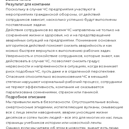
Результат для компании
Поскольку в случае ЧС предприятия участвуют в
мероприятиях гражданской обороны, от действий
сотрудников зависит, насколько успешно будут выполнены
поставленные задачи.
Действия сотрудников во время ЧС направлены не только на
сохранение жизни и здоровья, но и на предотвращение
аварийных ситуаций на предприятии. Понимание основных
алгоритмов действий поможет снизить аварийность и как
можно быстрее вернуться к выполнению рабочих задач.
Уверенность и спокойствие сотрудников, которые знают, как
действовать в случае ЧС, позволяет снизить градус
нервозности и напряженности в ситуациях, когда возникает
риск подобных ЧС, пусть даже и в отдаленной перспективе.
Опасения относительно возникновения ЧС в меньшей
степени нарушают нормальный рабочий процесс, сотрудники
не теряют эффективность, компания не оказывается
парализована сомнениями, страхом или паникой.
Подробное описание
Мы привыкли жить в безопасности. Опустошительные войны,
смертоносные эпидемии, испепеляющие вулканы, смывающие
все с лица земли наводнения, аварии уносящие жизни
десятков и сотен тысяч людей – все это для многих из нас лишь
страницы учебников истории или новостной ленты.
Однако если мы читаем об этом в новостях, значит есть люди,