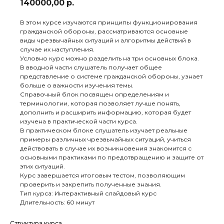
140000,00
р.
В этом курсе изучаются принципы функционирования
гражданской обороны, рассматриваются основные
виды чрезвычайных ситуаций и алгоритмы действий в
случае их наступления.
Условно курс можно разделить на три основных блока.
В вводной части слушатель получает общее
представление о системе гражданской обороны, узнает
больше о важности изучения темы.
Справочный блок посвящен определениям и
терминологии, которая позволяет лучше понять,
дополнить и расширить информацию, которая будет
изучена в практической части курса.
В практическом блоке слушатель изучает реальные
примеры различных чрезвычайных ситуаций, учиться
действовать в случае их возникновения знакомится с
основными практиками по предотвращению и защите от
этих ситуаций.
Курс завершается итоговым тестом, позволяющим
проверить и закрепить полученные знания.
Тип курса: Интерактивный слайдовый курс
Длительность: 60 минут
Структура курса