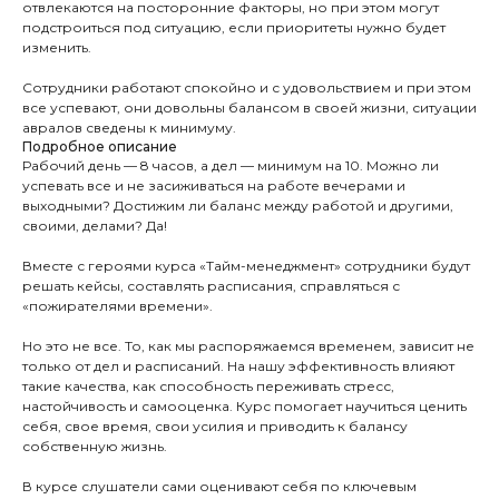
отвлекаются на посторонние факторы, но при этом могут
подстроиться под ситуацию, если приоритеты нужно будет
изменить.
Сотрудники работают спокойно и с удовольствием и при этом
все успевают, они довольны балансом в своей жизни, ситуации
авралов сведены к минимуму.
Подробное описание
Рабочий день — 8 часов, а дел — минимум на 10. Можно ли
успевать все и не засиживаться на работе вечерами и
выходными? Достижим ли баланс между работой и другими,
своими, делами? Да!
Вместе с героями курса «Тайм-менеджмент» сотрудники будут
решать кейсы, составлять расписания, справляться с
«пожирателями времени».
Но это не все. То, как мы распоряжаемся временем, зависит не
только от дел и расписаний. На нашу эффективность влияют
такие качества, как способность переживать стресс,
настойчивость и самооценка. Курс помогает научиться ценить
себя, свое время, свои усилия и приводить к балансу
собственную жизнь.
В курсе слушатели сами оценивают себя по ключевым