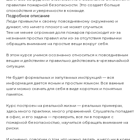
правилам пожарной безопасности. Это создает больше
спокойствия и уверенности в команде.
Подробное описание
Люди привыкли к своему повседневному окружению и
думают, что ничего плохого не может случиться.
Тем не менее огромная доля пожаров происходит из-за
незнания простых правил или из-за отсутствия привычки
обращать внимание на простые вещи вокруг себя.
В этом курсе учимся осознанно относиться к повседневным
вещам и действиям и правильно действовать в чрезвычайной
ситуации.
Не будет формальных и запутанных инструкций — вся
информация дается ясным и простым языком. Все важные
шаги можно скачать для себя в виде коротких и понятных
памяток.
Курс построен на реальной жизни — реальных примерах,
здесь много практики, много упражнений. Слушатель попадает
в офис, и его задача — проверить, все ли в порядке с
пожарной безопасностью, научиться обращать внимание на
риски.
И конечно, говорим о том, что нужно делать, и чего ни в коем